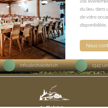
vos événement
du lieu, dans 
de votre occa
disponibilités.
Nous cont
info@lechalottet.ch
1343 Le