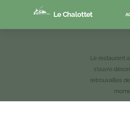
Le Chalottet
A
Le restaurant a
s'ouvre désor
retrouvailles d
momen