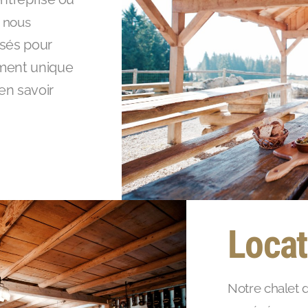
, nous
isés pour
ment unique
en savoir
Locat
Notre chalet d