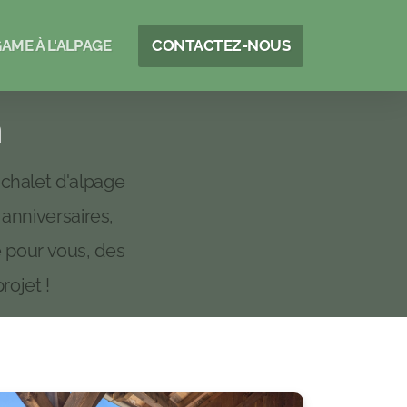
AME À L'ALPAGE
CONTACTEZ-NOUS
n
 chalet d'alpage
anniversaires,
e pour vous, des
ojet !