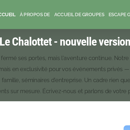
CCUEIL
À PROPOS DE
ACCUEIL DE GROUPES
ESCAPE G
Le Chalottet - nouvelle versio
 fermé ses portes, mais l'aventure continue. Notre
mais en exclusivité pour vos événements privés — 
e famille, séminaires d'entreprise. Un cadre rien qu
ts sur mesure. Écrivez-nous et parlons de votre pr